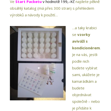
Ve
Start Packetu
v hodnotě 199,–Kč
najdete pěkně
obsáhlý katalog (má přes 300 stran) s přehledem
výrobků a návody k použití…
…a taky krabici
se
vzorky
aviváží s
kondicionérem
.
Je na vás, jestli
podle nich
budete vybírat
sami, ukážete je
kamarádkám a
budete
objednávat
společně – nebo
je přidáte k