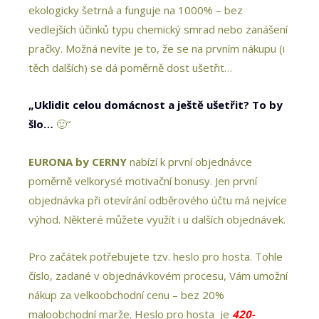
ekologicky šetrná a funguje na 1000% – bez
vedlejších účinků typu chemický smrad nebo zanášení
pračky. Možná nevíte je to, že se na prvním nákupu (i
těch dalších) se dá poměrně dost ušetřit…
„
Uklidit celou domácnost a ještě ušetřit? To by
šlo…
🙂“
EURONA by CERNY
nabízí k první objednávce
poměrně velkorysé motivační bonusy. Jen první
objednávka při otevírání odběrového účtu má nejvíce
výhod. Některé můžete využít i u dalších objednávek.
Pro začátek potřebujete tzv. heslo pro hosta. Tohle
číslo, zadané v objednávkovém procesu, Vám umožní
nákup za velkoobchodní cenu – bez 20%
maloobchodní marže. Heslo pro hosta je
420-