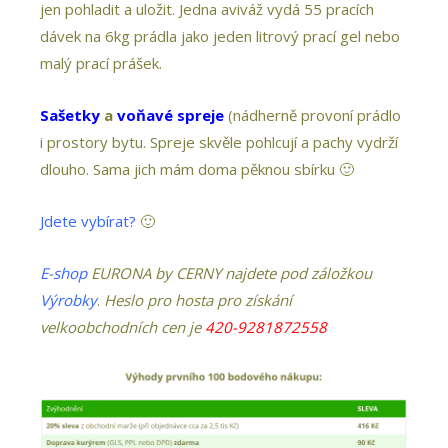
jen pohladit a uložit. Jedna aviváž vydá 55 pracích
dávek na 6kg prádla jako jeden litrový prací gel nebo
malý prací prášek.
Sašetky
a
voňavé spreje
(nádherně provoní prádlo
i prostory bytu. Spreje skvěle pohlcují a pachy vydrží
dlouho. Sama jich mám doma pěknou sbírku 🙂
Jdete vybírat?
🙂
E-shop
EURONA by CERNY najdete pod záložkou
Výrobky
.
Heslo pro hosta pro získání
velkoobchodních cen je
420-9281872558