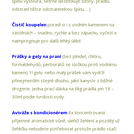
špínu vyšťourá, šetrně dezinfikuje sifóny, prádlo,
odstraní těžce odstranitelnou špínu…..)
Čistič koupelen
poradí si i s vodním kamenem na
zástěnách – snadno, rychle a bez zápachu, vyčistí a
naimpregnuje pro další lehký úklid.
Prášky a gely na praní
(bez plnidel, chlóru,
formaldehydů, perborátů se složkou proti vodnímu
kameni) 1l gelu nebo malý prášek vám vydrží
přinejmenším stejně dlouho, jako kanystr z běžné
drogerie. Jedna prací dávka na 6kg prádla jen 18 –
30ml podle tvrdosti vody.
Aviváže s kondicionérem
8x koncentrovaná
příjemné aromatické vůně, ulehčí žehlení a později už
žehličku nebudete potřebovat protože prádlo stačí