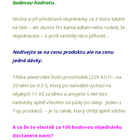
bodovou hodnotu.
Možná si při představě objednávky za 2 tisíce ťukáte
na čelo – ale zkuste říct kamarádkám nebo rodině, že
objednáváte – a jestli nechtějí něco přihodit…
Nedívejte se na cenu produktu ale na cenu
jedné dávky.
Třeba univerzální čistící prostředek (229 Kč/1l – na
20 lahví po 0,5 l), který po naředění vychází na
nějakých 11 Kč za láhev a umyjete s ním bez
nadsázky úplně všechno od půdy po sklep. Jeden z
Top produktů – je to tahák, který chtějí úplně všichni.
A co že to vlastně za 100 bodovou objednávku
dostanete navíc?