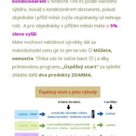
kondicionérem
v hodnotě 199 Kč podle vlastního
výběru. Aviváž s kondicionérem dostanete, pokud
objednáte i příští měsíc (výše objednávky už nehraje
roli). A pro objednávky v příštím měsíci máte o
5%
slevu vyšší
.
Máte možnost nabídnout výrobky dál za
maloobchodní cenu (je to jen na vás 🙂
Můžete,
nemusíte
. Třeba vás to začne bavit 🙂 ) a díky
prémiovému programu
„Úspěšný start“
za splnění
získáte další
dva produkty ZDARMA.