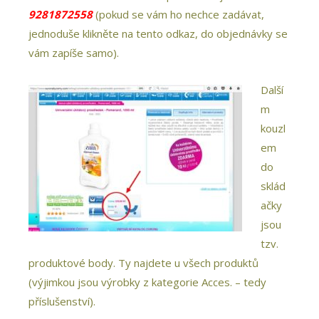
9281872558
(pokud se vám ho nechce zadávat,
jednoduše klikněte na
tento
odkaz
, do objednávky se
vám zapíše samo).
Další
m
kouzl
em
do
sklád
ačky
jsou
tzv.
produktové body. Ty najdete u všech produktů
(výjimkou jsou výrobky z kategorie Acces. – tedy
příslušenství).