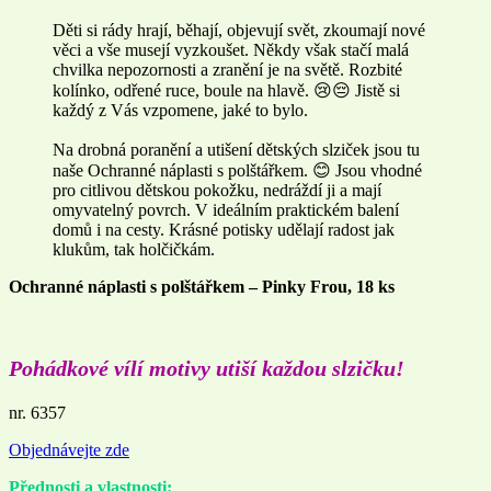
Děti si rády hrají, běhají, objevují svět, zkoumají nové
věci a vše musejí vyzkoušet. Někdy však stačí malá
chvilka nepozornosti a zranění je na světě. Rozbité
kolínko, odřené ruce, boule na hlavě. 😢😔 Jistě si
každý z Vás vzpomene, jaké to bylo.
Na drobná poranění a utišení dětských slziček jsou tu
naše Ochranné náplasti s polštářkem. 😊 Jsou vhodné
pro citlivou dětskou pokožku, nedráždí ji a mají
omyvatelný povrch. V ideálním praktickém balení
domů i na cesty. Krásné potisky udělají radost jak
klukům, tak holčičkám.
Ochranné náplasti s polštářkem – Pinky Frou, 18 ks
Pohádkové vílí motivy utiší každou slzičku!
nr. 6357
Objednávejte zde
Přednosti a vlastnosti: