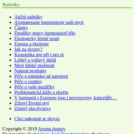
Rubriky
Akční nabídky
Aromaterapie harmonizuje naši mysl
Články
Doplňky stravy harmonizují tělo
Ekologicky šetrné praní
Eurona a ekologie
Jak na skvrny?
Kosmetika pro něj i pro ni
Lehký a voňavý úklid
Mezi lidské možnosti
Natural produkty
Péče o miminka od narození
Péče o rostliny
Péče o vaše mazlíčky
Problematická kůže a ekzém
V harmonii s Euronou jsou i provozovny, kanceláře…
Zdraví životní styl
Zelený eko-byznys
Chci nakoupit se slevou
Copyright © 2019
Aroma domov