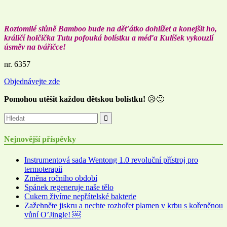
Roztomilé slůně Bamboo bude na děťátko dohlížet a konejšit ho,
králičí holčička Tutu pofouká bolístku a méďa Kulíšek vykouzlí
úsměv na tvářičce!
nr. 6357
Objednávejte zde
Pomohou utěšit každou dětskou bolístku!
😥🙂
Nejnovější příspěvky
Instrumentová sada Wentong 1.0 revoluční přístroj pro
termoterapii
Změna ročního období
Spánek regeneruje naše tělo
Cukem živíme nepřátelské bakterie
Zažehněte jiskru a nechte rozhořet plamen v krbu s kořeněnou
vůní O’Jingle! ￼