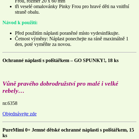
Frou, rozměr 20 x 60 mm
tři veselé omalovánky Pinky Frou pro hravé děti na vnitřní
straně obalu.
Návod k použití:
Před použitím náplasti poraněné místo vydesinfikujte.
Četnost výměny: Náplast ponechejte na ráně maximálně 1
den, poté vyměňte za novou.
Ochranné náplasti s polštářkem – GO SPUNKY!, 18 ks
Vůně pravého dobrodružství pro malé i velké
rebely…
nr.6358
Objednávejte zde
PureMimi 0+ Jemné dětské ochranné náplasti s polštářkem, 15
ks